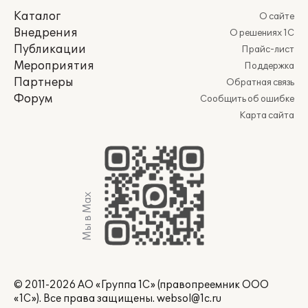
Каталог
О сайте
Внедрения
О решениях 1С
Публикации
Прайс-лист
Мероприятия
Поддержка
Партнеры
Обратная связь
Форум
Сообщить об ошибке
Карта сайта
Мы в Max
© 2011-2026 АО «Группа 1С» (правопреемник ООО
«1С»). Все права защищены.
websol@1c.ru