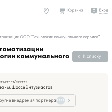
Корзина
Вход
организации ООО "Технологии коммунального сервиса"
втоматизации
логии коммунального
К списку
недрение/проект
а - м. Шоссе Энтузиастов
ругие внедрения партнера
1553