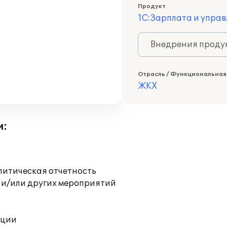
Продукт
1С:Зарплата и управ
Внедрения продук
Отрасль / Функциональная
ЖКХ
и:
литическая отчетность
 и/или других мероприятий
ации