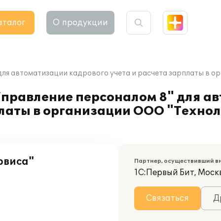
аталог
О продукции
для автоматизации кадрового учета и расчета зарплаты в 
Управление персоналом 8" для а
платы в организации ООО "Техно
рвиса"
Партнер, осуществивший в
1С:Первый Бит, Москв
Связаться
Д