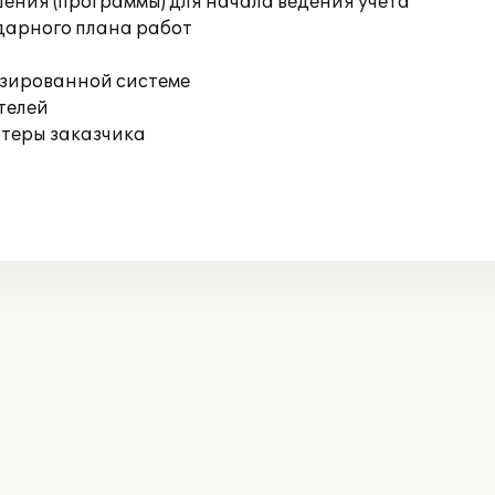
ения (программы) для начала ведения учета
дарного плана работ
изированной системе
телей
ютеры заказчика