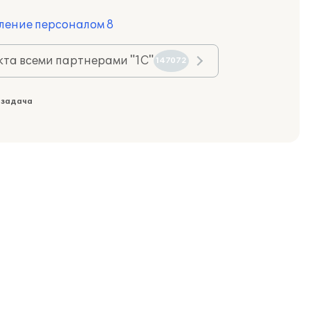
ление персоналом 8
та всеми партнерами "1С"
147072
 задача