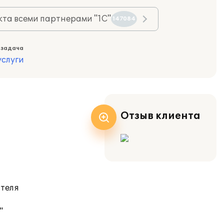
та всеми партнерами "1С"
147084
 задача
слуги
Отзыв клиента
ателя
"