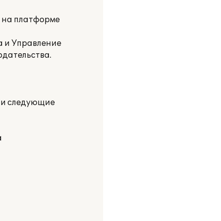
и на платформе
а и Управление
одательства.
ли следующие
а