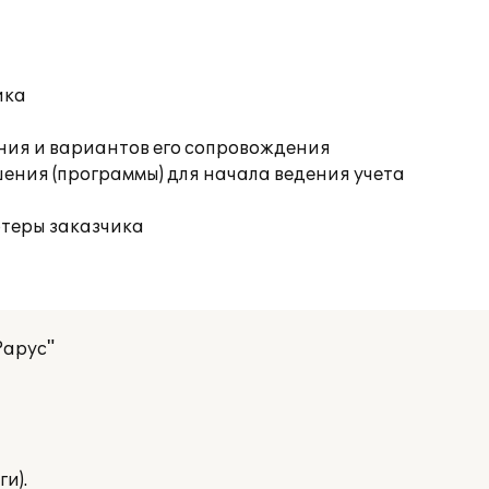
ика
ния и вариантов его сопровождения
ения (программы) для начала ведения учета
ютеры заказчика
Рарус"
и).