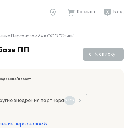
Корзина
Вход
ление Персоналом 8» в ООО "Стиль"
 базе ПП
К списку
недрение/проект
ругие внедрения партнера
9225
ление персоналом 8