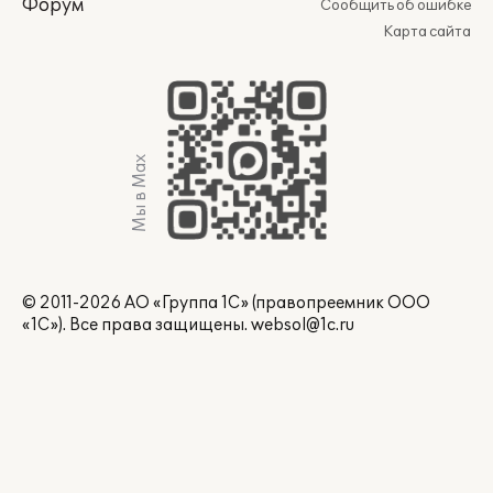
Форум
Сообщить об ошибке
Карта сайта
Мы в Max
© 2011-2026 АО «Группа 1С» (правопреемник ООО
«1С»). Все права защищены.
websol@1c.ru