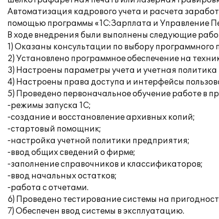
шелкотрафаретная печать или лазерная гравировк
Автоматизация кадрового учета и расчета зарабо
помощью программы «1С:Зарплата и Управление Пе
В ходе внедрения были выполнены следующие рабо
1) Оказаны консультации по выбору программного 
2) Установлено программное обеспечение на техни
3) Настроены параметры учета и учетная политика
4) Настроены права доступа и интерфейсы пользов
5) Проведено первоначальное обучение работе в п
-режимы запуска 1С;
-создание и восстановление архивных копий;
-стартовый помощник;
-настройка учетной политики предприятия;
-ввод общих сведений о фирме;
-заполнение справочников и классификаторов;
-ввод начальных остатков;
-работа с отчетами.
6) Проведено тестирование системы на пригодност
7) Обеспечен ввод системы в эксплуатацию.