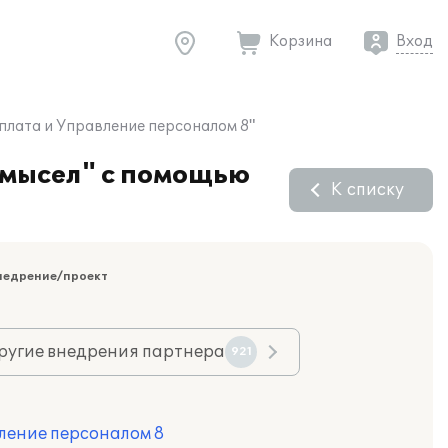
Корзина
Вход
плата и Управление персоналом 8"
омысел" с помощью
К списку
недрение/проект
ругие внедрения партнера
921
ление персоналом 8