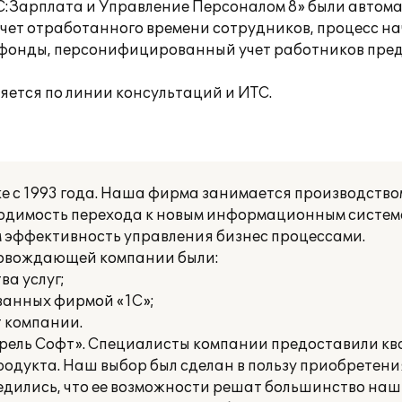
С:Зарплата и Управление Персоналом 8» были автом
учет отработанного времени сотрудников, процесс н
в фонды, персонифицированный учет работников пре
ется по линии консультаций и ИТС.
с 1993 года. Наша фирма занимается производством
бходимость перехода к новым информационным систе
эффективность управления бизнес процессами.
ровождающей компании были:
а услуг;
ванных фирмой «1С»;
т компании.
прель Софт». Специалисты компании предоставили 
одукта. Наш выбор был сделан в пользу приобретени
бедились, что ее возможности решат большинство наш