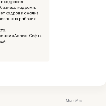
ы: кадровая
 бизнеса кадрами,
ет кадров и анализ
ированных рабочих
та.
мпании «Апрель Софт»
ей.
Мы в Max