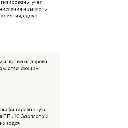
атизированы: учет
ачисления и выплаты
дприятия, сдача
 изделий из дерева.
мам, отвечающим
квалифицированную
я ПП «1С:Зарплата и
их задач.