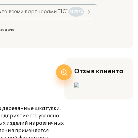
та всеми партнерами "1С"
147072
 задача
Отзыв клиента
о деревянные шкатулки.
едприятие его условно
ых изделий из различных
мления применяется