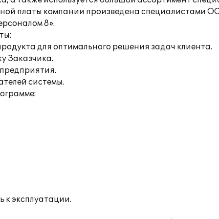
а, а также используется большой ассортимент спец
тной платы компании произведена специалистами ОО
рсоналом 8».
ты:
продукта для оптимального решения задач клиента.
ку Заказчика.
 предприятия.
ателей системы.
рограмме:
ь к эксплуатации.