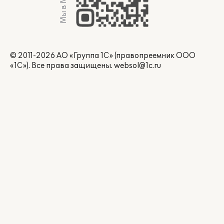
Мы в Max
© 2011-2026 АО «Группа 1С» (правопреемник ООО
«1С»). Все права защищены.
websol@1c.ru