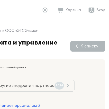
Корзина
Вход
8» в ООО «ЭТС Элсис»
ата и управление
К списку
недрение/проект
ругие внедрения партнера
2074
ление персоналом 8