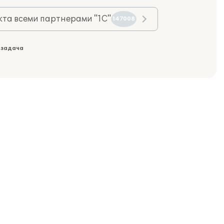
та всеми партнерами "1С"
147008
 задача