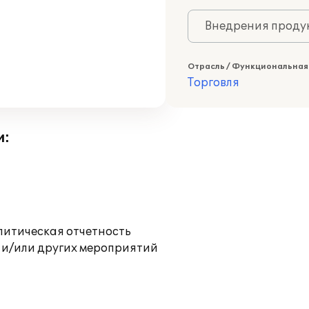
Внедрения продук
Отрасль / Функциональная
Торговля
и:
литическая отчетность
 и/или других мероприятий