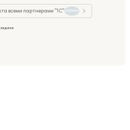
та всеми партнерами "1С"
575993
 задача