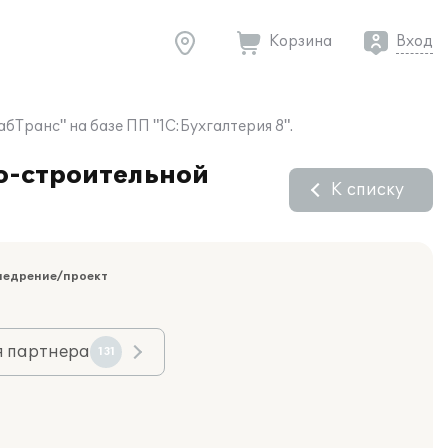
Корзина
Вход
Транс" на базе ПП "1С:Бухгалтерия 8".
во-строительной
К списку
недрение/проект
я партнера
131