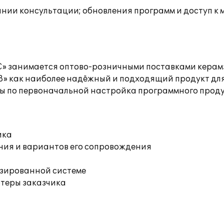
инии консультации; обновления программ и доступ к
занимается оптово-розничными поставками керамзи
» как наиболее надёжный и подходящий продукт для 
ы по первоначальной настройка программного проду
ика
ния и вариантов его сопровождения
изированной системе
ютеры заказчика