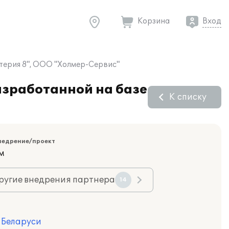
Корзина
Вход
лтерия 8", ООО "Холмер-Сервис"
азработанной на базе
К списку
недрение/проект
м
ругие внедрения партнера
14
я Беларуси