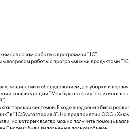
ким вопросам работы с программой "1С"
им вопросам работы с программными продуктами "1С
влю машинами и оборудованием для уборки и первич
етении конфигурации "Моя Бухгалтерия" (оригинальн
").
бухгалтерской системой. В ходе внедрения была реа
анк" в "1С:Бухгалтерия 8". На предприятии ООО «Хью
овли, на которых всегда можно получить помощь ква
н Систем» были выполнены в полном объеме.