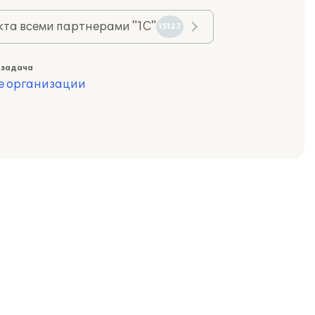
та всеми партнерами "1С"
15127
 задача
е организации