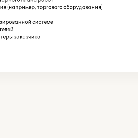
дарного плана работ
я (например, торгового оборудования)
изированной системе
телей
ютеры заказчика