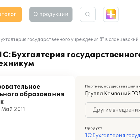
аталог
О продукции
ухгалтерия государственного учреждения 8" в сланцевский
С:Бухгалтерия государственного
техникум
зовательное
Партнер, осуществивший в
ьного образования
Группа Компаний "О
к
, Май 2011
Другие внедрени
Продукт
1С:Бухгалтерия госу