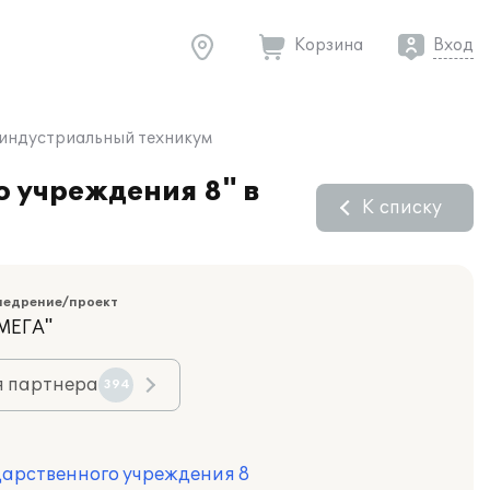
Корзина
Вход
 индустриальный техникум
 учреждения 8" в
К списку
недрение/проект
МЕГА"
я партнера
394
дарственного учреждения 8