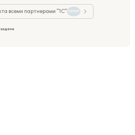
та всеми партнерами "1С"
33997
 задача