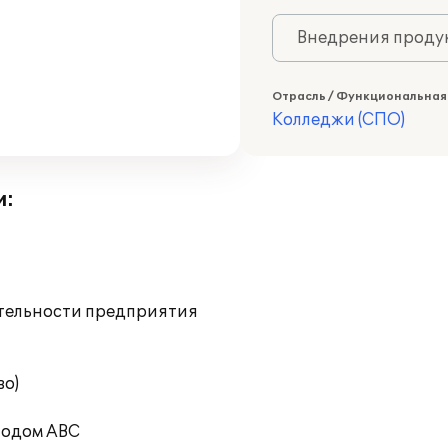
Внедрения продук
Отрасль / Функциональная
Колледжи (СПО)
и:
ятельности предприятия
во)
тодом ABC