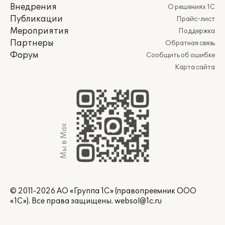
Внедрения
О решениях 1С
Публикации
Прайс-лист
Мероприятия
Поддержка
Партнеры
Обратная связь
Форум
Сообщить об ошибке
Карта сайта
Мы в Max
© 2011-2026 АО «Группа 1С» (правопреемник ООО
«1С»). Все права защищены.
websol@1c.ru