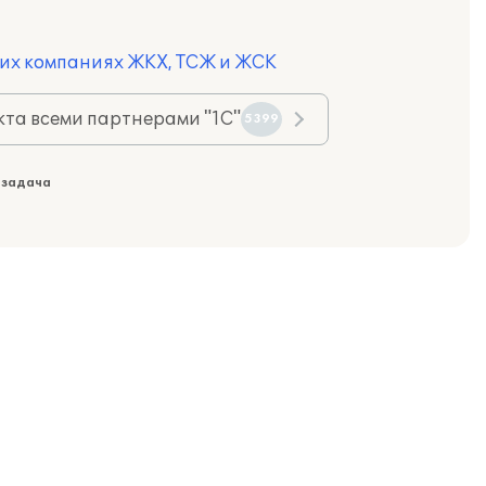
щих компаниях ЖКХ, ТСЖ и ЖСК
та всеми партнерами "1С"
5399
 задача