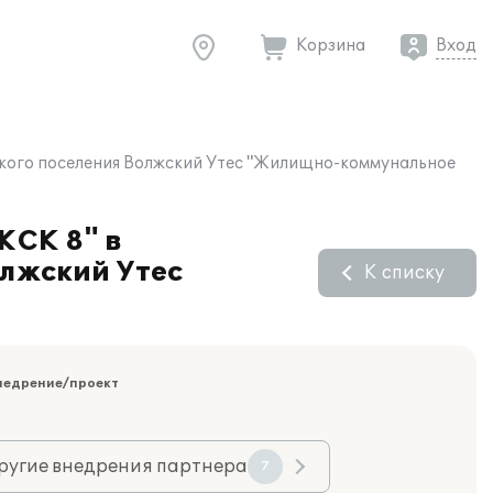
Корзина
Вход
ского поселения Волжский Утес "Жилищно-коммунальное
ЖСК 8" в
лжский Утес
К списку
недрение/проект
ругие внедрения партнера
7