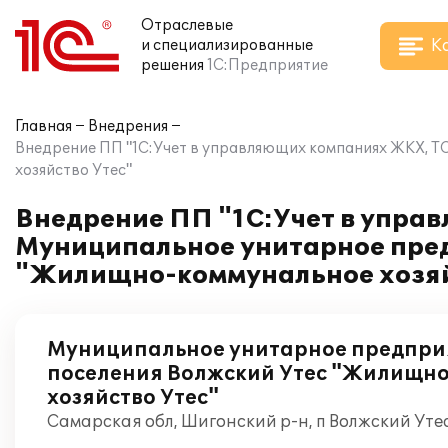
Отраслевые
К
и специализированные
решения
1С:Предприятие
Главная
Внедрения
Внедрение ПП "1C:Учет в управляющих компаниях ЖКХ, Т
хозяйство Утес"
Внедрение ПП "1C:Учет в упра
Муниципальное унитарное пред
"Жилищно-коммунальное хозяй
Муниципальное унитарное предприя
поселения Волжский Утес "Жилищн
хозяйство Утес"
Самарская обл, Шигонский р-н, п Волжский Утес