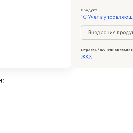
Продукт
1С:Учет в управляю
Внедрения продук
Отрасль / Функциональная
ЖКХ
и: