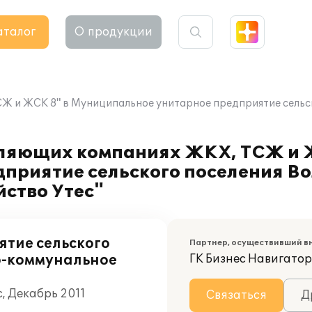
аталог
О продукции
СЖ и ЖСК 8" в Муниципальное унитарное предприятие сель
вляющих компаниях ЖКХ, ТСЖ и 
приятие сельского поселения Во
ство Утес"
тие сельского
Партнер, осуществивший в
о-коммунальное
ГК Бизнес Навигатор
, Декабрь 2011
Связаться
Д