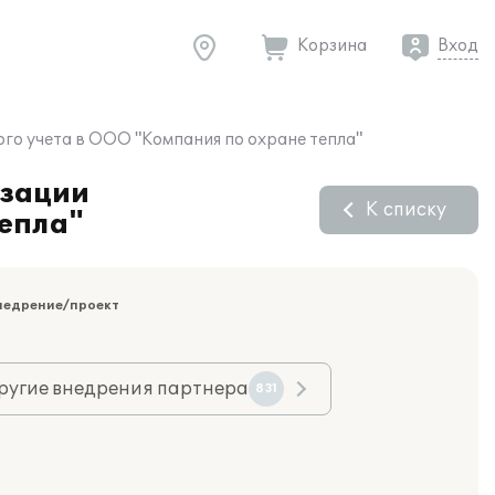
Корзина
Вход
ого учета в ООО "Компания по охране тепла"
изации
К списку
тепла"
недрение/проект
ругие внедрения партнера
831