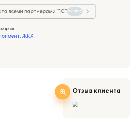
та всеми партнерами "1С"
575825
 задача
лопмент
,
ЖКХ
Отзыв клиента