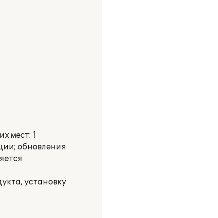
х мест: 1
ции; обновления
ляется
укта, установку