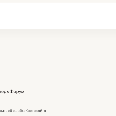
неры
Форум
ить об ошибке
Карта сайта