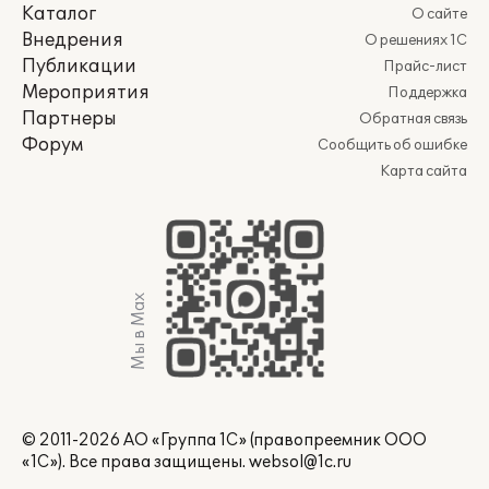
Каталог
О сайте
Внедрения
О решениях 1С
Публикации
Прайс-лист
Мероприятия
Поддержка
Партнеры
Обратная связь
Форум
Сообщить об ошибке
Карта сайта
Мы в Max
© 2011-2026 АО «Группа 1С» (правопреемник ООО
«1С»). Все права защищены.
websol@1c.ru