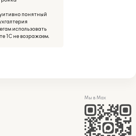
тройка
туитивно понятный
Бухгалтерия
егам использовать
е 1С не возражаем.
Мы в Max