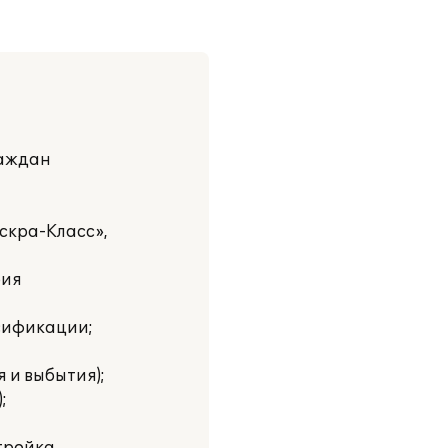
раждан
скра-Класс»,
рия
сификации;
 и выбытия);
;