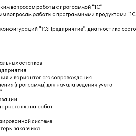
ким вопросам работы с программой "1С"
им вопросам работы с программными продуктами "1С
 конфигураций "1С:Предприятие", диагностика сос
чальных остатков
редприятия"
ния и вариантов его сопровождения
ения (программы) для начала ведения учета
"
изации
дарного плана работ
изированной системе
ютеры заказчика