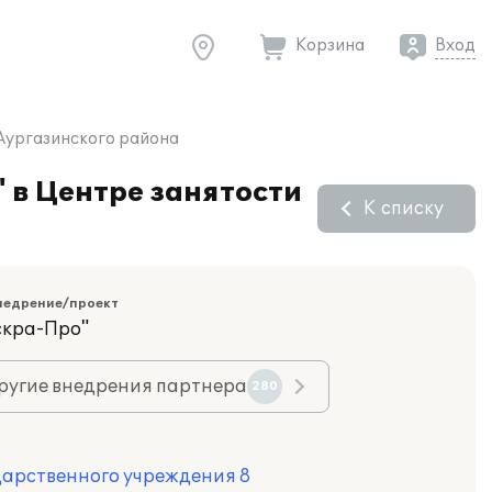
Корзина
Вход
 Аургазинского района
 в Центре занятости
К списку
недрение/проект
скра-Про"
ругие внедрения партнера
280
дарственного учреждения 8