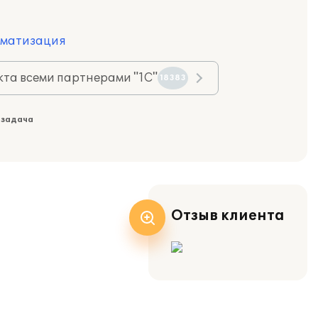
оматизация
та всеми партнерами "1С"
18383
 задача
Отзыв клиента