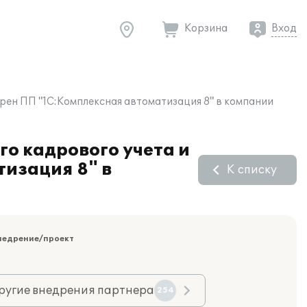
Корзина
Вход
рен ПП "1С:Комплексная автоматизация 8" в компании
го кадрового учета и
изация 8" в
К списку
недрение/проект
ругие внедрения партнера
254