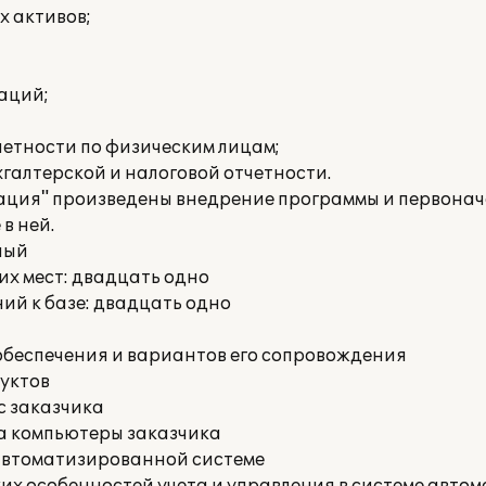
х активов;
аций;
етности по физическим лицам;
галтерской и налоговой отчетности.
ция" произведены внедрение программы и первонач
в ней.
ный
х мест: двадцать одно
ий к базе: двадцать одно
обеспечения и вариантов его сопровождения
уктов
с заказчика
на компьютеры заказчика
 автоматизированной системе