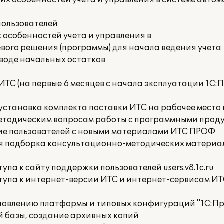
их особенностей учета и управления в системе авто
пользователей
 особенностей учета и управления в
вого решения (программы) для начала ведения учета
вводе начальных остатков
ИТС (на первые 6 месяцев с начала эксплуатации 1С
установка комплекта поставки ИТС на рабочее место
методическим вопросам работы с программными проду
ие пользователей с новыми материалами ИТС ПРОФ
ся подборка консультационно-методических материа
па к сайту поддержки пользователей users.v8.1c.ru
тупа к интернет-версии ИТС и интернет-сервисам ИТ
бновлению платформы и типовых конфигураций "1С:П
 базы, создание архивных копий