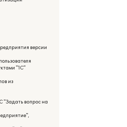
матизации
:Предприятия версии
 пользователя
ктами "1С"
лов из
С "Задать вопрос на
редприятие",