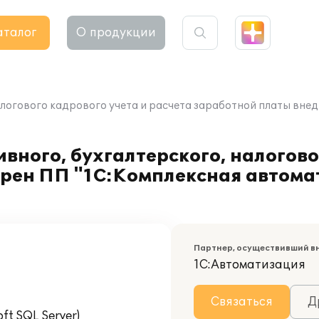
аталог
О продукции
логового кадрового учета и расчета заработной платы внед
вного, бухгалтерского, налогово
рен ПП "1С:Комплексная автомат
Партнер, осуществивший в
1С:Автоматизация
Связаться
Д
t SQL Server)