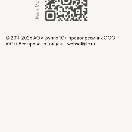
Мы в Max
© 2011-2026 АО «Группа 1С» (правопреемник ООО
«1С»). Все права защищены.
websol@1c.ru