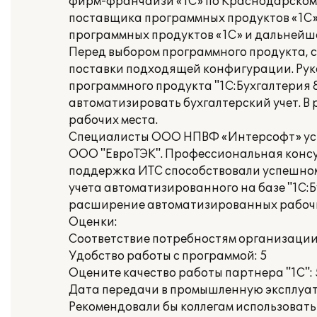
фирм-франчайзи «1С» по Краснодарскому
поставщика программных продуктов «1С»
программных продуктов «1С» и дальнейше
Перед выбором программного продукта,
поставки подходящей конфигурации. Рук
программного продукта "1С:Бухгалтерия
автоматизировать бухгалтерский учет. В
рабочих места.
Специалисты ООО НПВФ «Интерсофт» уст
ООО "ЕвроТЭК". Профессиональная консу
поддержка ИТС способствовали успешном
учета автоматизированного на базе "1С
расширение автоматизированных рабочи
Оценки:
Соответствие потребностям организации
Удобство работы с программой: 5
Оцените качество работы партнера "1С": 
Дата передачи в промышленную эксплуатац
Рекомендовали бы коллегам использовать