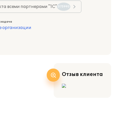
та всеми партнерами "1С"
575993
 задача
е организации
Отзыв клиента