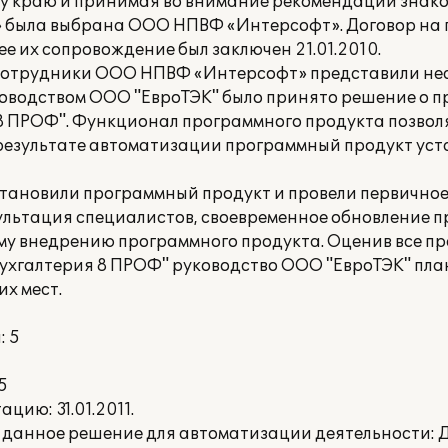
 краю и принимая во внимание рекомендации знаком
 была выбрана ООО НПВФ «Интерсофт». Договор на 
е их сопровождение был заключен 21.01.2010.
 сотрудники ООО НПВФ «Интерсофт» представили не
оводством ООО "ЕвроТЭК" было принято решение о 
 8 ПРОФ". Функционал программного продукта позвол
 результате автоматизации программный продукт уст
ановили программный продукт и провели первичное
льтация специалистов, своевременное обновление п
у внедрению программного продукта. Оценив все п
:Бухгалтерия 8 ПРОФ" руководство ООО "ЕвроТЭК" пл
х мест.
: 5
5
ию: 31.01.2011.
 данное решение для автоматизации деятельности: Д