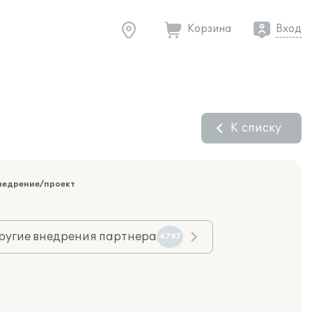
Корзина
Вход
К списку
недрение/проект
ругие внедрения партнера
4797