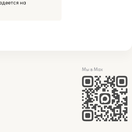
адеется на
Мы в Max