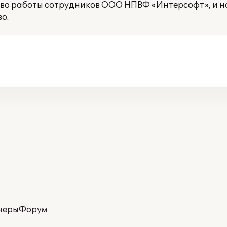
тво работы сотрудников ООО НПВФ «Интерсофт», и н
о.
неры
Форум