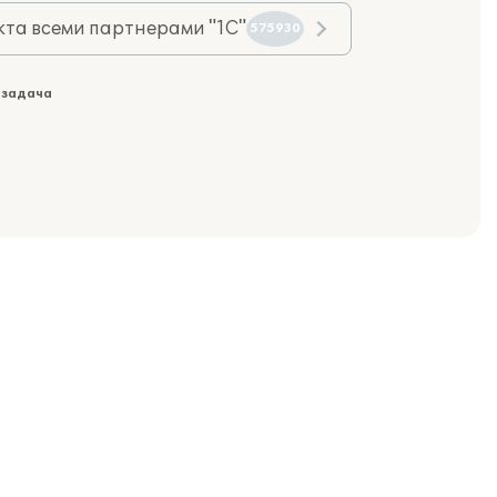
та всеми партнерами "1С"
575930
 задача