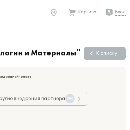
Корзина
Вход
ологии и Материалы"
К списку
недрение/проект
ругие внедрения партнера
886