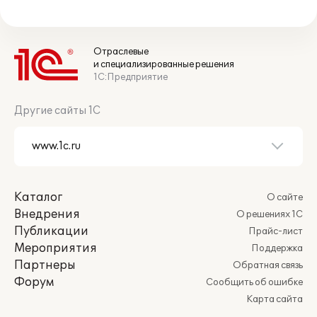
Отраслевые
и специализированные решения
1С:Предприятие
Другие сайты 1С
Каталог
О сайте
Внедрения
О решениях 1С
Публикации
Прайс-лист
Мероприятия
Поддержка
Партнеры
Обратная связь
Форум
Сообщить об ошибке
Карта сайта