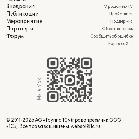
Внедрения
О решениях 1С
Публикации
Прайс-лист
Мероприятия
Поддержка
Партнеры
Обратная связь
Форум
Сообщить об ошибке
Карта сайта
Мы в Max
© 2011-2026 АО «Группа 1С» (правопреемник ООО
«1С»). Все права защищены.
websol@1c.ru