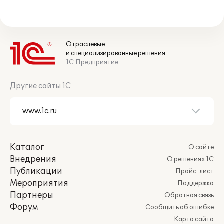
Отраслевые
и специализированные решения
1С:Предприятие
Другие сайты 1С
Каталог
О сайте
Внедрения
О решениях 1С
Публикации
Прайс-лист
Мероприятия
Поддержка
Партнеры
Обратная связь
Форум
Сообщить об ошибке
Карта сайта