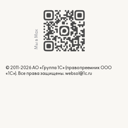
Мы в Max
© 2011-2026 АО «Группа 1С» (правопреемник ООО
«1С»). Все права защищены.
websol@1c.ru