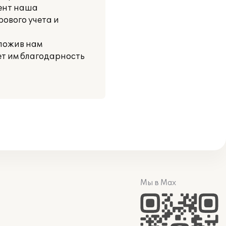
мент наша
ового учета и
ложив нам
ет им благодарность
Мы в Max