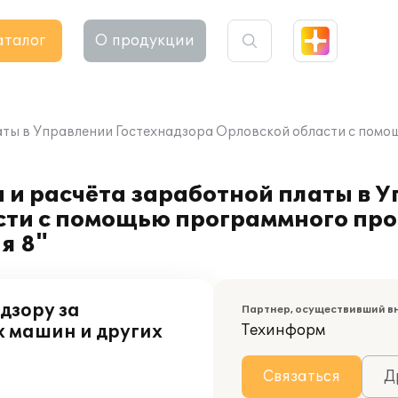
аталог
О продукции
аты в Управлении Гостехнадзора Орловской области с пом
 и расчёта заработной платы в 
сти с помощью программного про
я 8"
дзору за
Партнер, осуществивший в
х машин и других
Техинформ
Связаться
Д