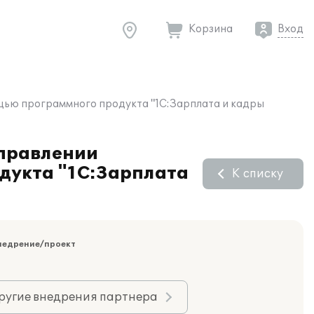
Корзина
Вход
ощью программного продукта "1С:Зарплата и кадры
Управлении
дукта "1С:Зарплата
К списку
недрение/проект
ругие внедрения партнера