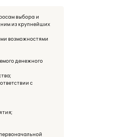
росам выбора и
дним из крупнейших
ими возможностями
емого денежного
ства;
ответствии с
ятия;
 первоначальной