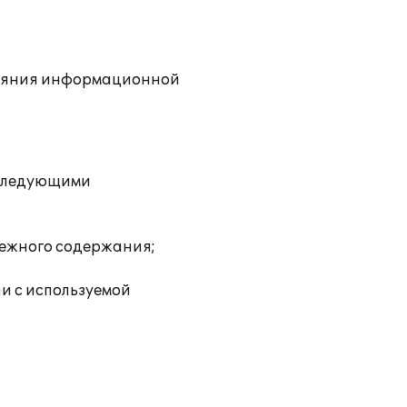
тояния информационной
 следующими
нежного содержания;
и с используемой