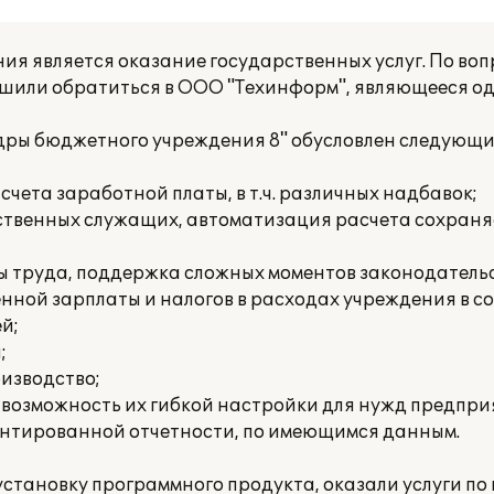
я является оказание государственных услуг. По воп
шили обратиться в ООО "Техинформ", являющееся о
дры бюджетного учреждения 8" обусловлен следующ
ета заработной платы, в т.ч. различных надбавок;
ственных служащих, автоматизация расчета сохраня
ты труда, поддержка сложных моментов законодатель
нной зарплаты и налогов в расходах учреждения в со
й;
;
изводство;
возможность их гибкой настройки для нужд предпри
нтированной отчетности, по имеющимся данным.
становку программного продукта, оказали услуги по