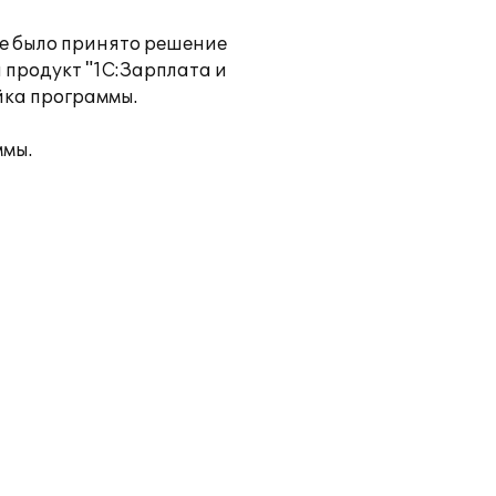
е было принято решение
продукт "1С:Зарплата и
йка программы.
ммы.