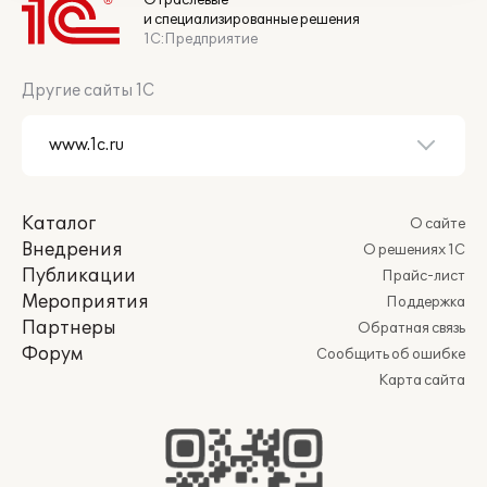
Отраслевые
и специализированные решения
1С:Предприятие
Другие сайты 1С
Каталог
О сайте
Внедрения
О решениях 1С
Публикации
Прайс-лист
Мероприятия
Поддержка
Партнеры
Обратная связь
Форум
Сообщить об ошибке
Карта сайта