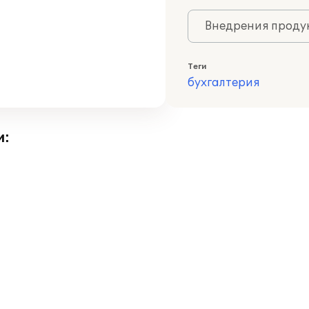
Внедрения продук
Теги
бухгалтерия
и: