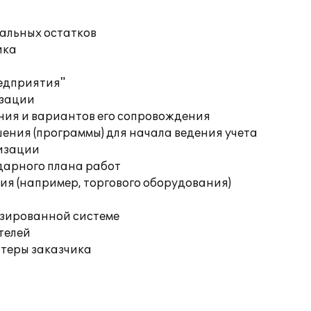
чальных остатков
ика
редприятия"
изации
ния и вариантов его сопровождения
ения (программы) для начала ведения учета
изации
дарного плана работ
я (например, торгового оборудования)
изированной системе
телей
ютеры заказчика