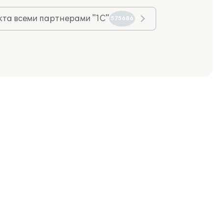
та всеми партнерами "1С"
575686