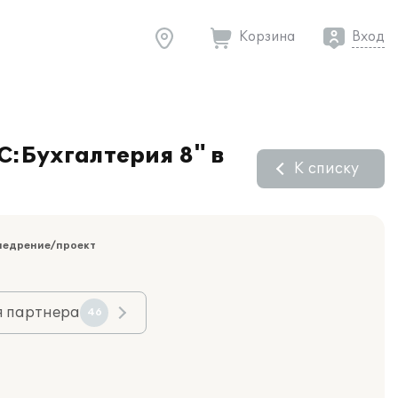
Корзина
Вход
С:Бухгалтерия 8" в
К списку
недрение/проект
я партнера
46