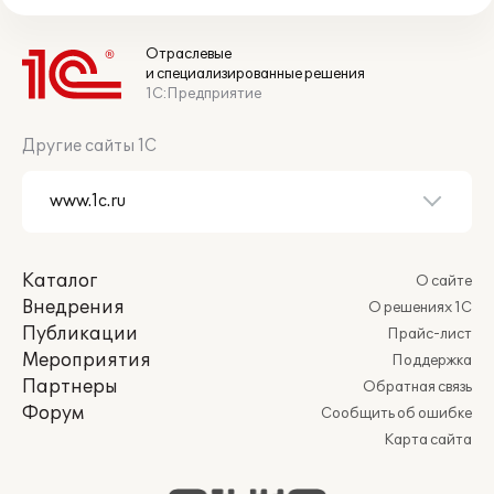
Отраслевые
и специализированные решения
1С:Предприятие
Другие сайты 1С
Каталог
О сайте
Внедрения
О решениях 1С
Публикации
Прайс-лист
Мероприятия
Поддержка
Партнеры
Обратная связь
Форум
Сообщить об ошибке
Карта сайта