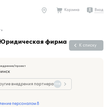
Корзина
Вход
т»
О Юридическая фирма
К списку
недрение/проект
бинск
ругие внедрения партнера
1118
ление персоналом 8