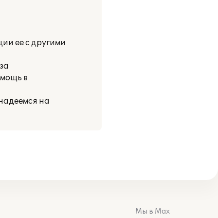
ии ее с другими
за
мощь в
надеемся на
Мы в Max