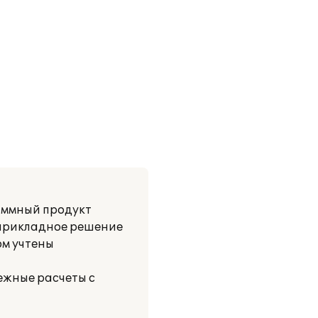
аммный продукт
 прикладное решение
ом учтены
ежные расчеты с