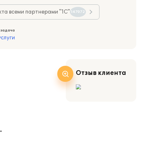
та всеми партнерами "1С"
147072
 задача
слуги
Отзыв клиента
"