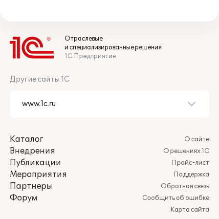
Отраслевые
и специализированные решения
1С:Предприятие
Другие сайты 1С
Каталог
О сайте
Внедрения
О решениях 1С
Публикации
Прайс-лист
Мероприятия
Поддержка
Партнеры
Обратная связь
Форум
Сообщить об ошибке
Карта сайта