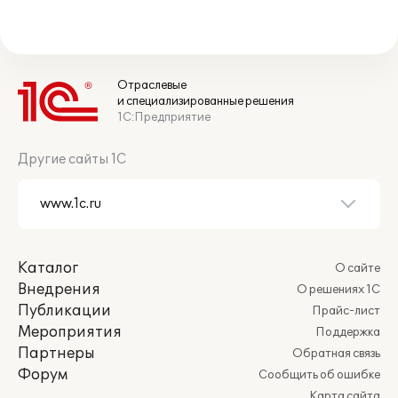
Отраслевые
и специализированные решения
1С:Предприятие
Другие сайты 1С
Каталог
О сайте
Внедрения
О решениях 1С
Публикации
Прайс-лист
Мероприятия
Поддержка
Партнеры
Обратная связь
Форум
Сообщить об ошибке
Карта сайта