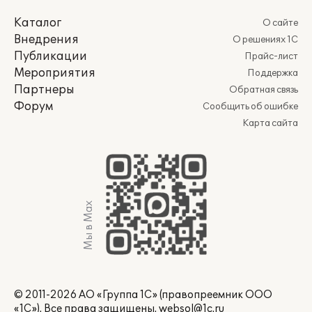
Каталог
О сайте
Внедрения
О решениях 1С
Публикации
Прайс-лист
Мероприятия
Поддержка
Партнеры
Обратная связь
Форум
Сообщить об ошибке
Карта сайта
Мы в Max
© 2011-2026 АО «Группа 1С» (правопреемник ООО
«1С»). Все права защищены.
websol@1c.ru