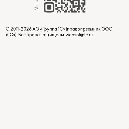
Мы в Max
© 2011-2026 АО «Группа 1С» (правопреемник ООО
«1С»). Все права защищены.
websol@1c.ru