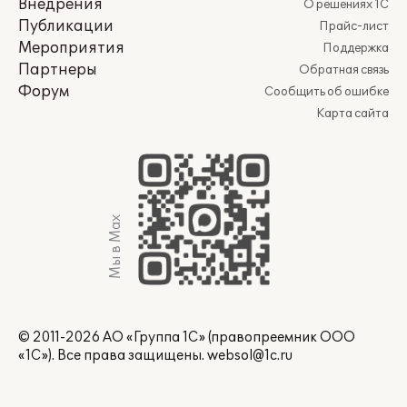
Внедрения
О решениях 1С
Публикации
Прайс-лист
Мероприятия
Поддержка
Партнеры
Обратная связь
Форум
Сообщить об ошибке
Карта сайта
Мы в Max
© 2011-2026 АО «Группа 1С» (правопреемник ООО
«1С»). Все права защищены.
websol@1c.ru