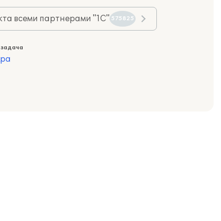
та всеми партнерами "1С"
575825
 задача
ура