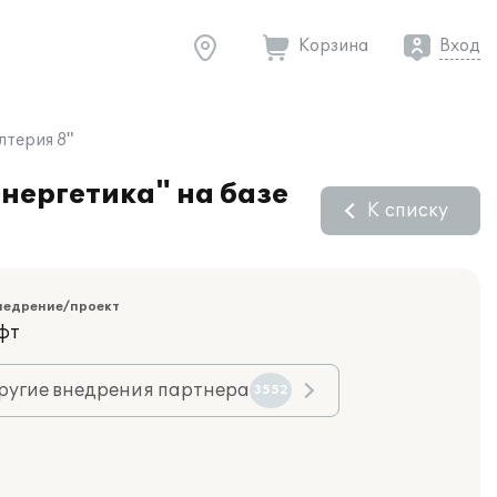
Корзина
Вход
лтерия 8"
нергетика" на базе
К списку
недрение/проект
фт
ругие внедрения партнера
3552