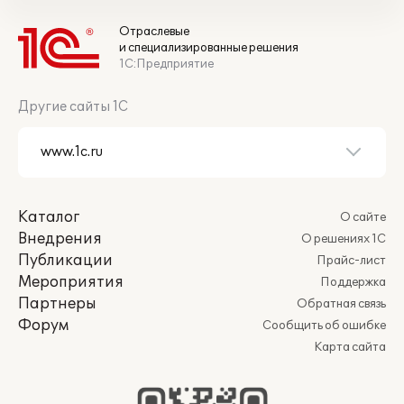
Отраслевые
и специализированные решения
1С:Предприятие
Другие сайты 1С
Каталог
О сайте
Внедрения
О решениях 1С
Публикации
Прайс-лист
Мероприятия
Поддержка
Партнеры
Обратная связь
Форум
Сообщить об ошибке
Карта сайта