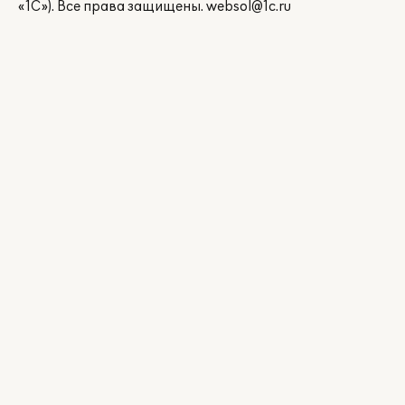
«1С»). Все права защищены.
websol@1c.ru