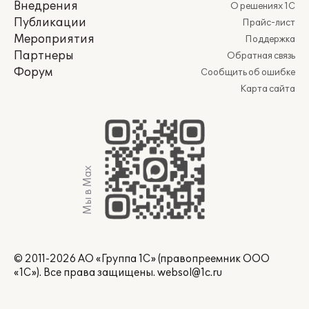
Внедрения
О решениях 1С
Публикации
Прайс-лист
Мероприятия
Поддержка
Партнеры
Обратная связь
Форум
Сообщить об ошибке
Карта сайта
Мы в Max
© 2011-2026 АО «Группа 1С» (правопреемник ООО
«1С»). Все права защищены.
websol@1c.ru