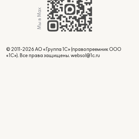
Мы в Max
© 2011-2026 АО «Группа 1С» (правопреемник ООО
«1С»). Все права защищены.
websol@1c.ru