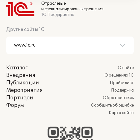
Отраслевые
и специализированные решения
1С:Предприятие
Другие сайты 1С
Каталог
О сайте
Внедрения
О решениях 1С
Публикации
Прайс-лист
Мероприятия
Поддержка
Партнеры
Обратная связь
Форум
Сообщить об ошибке
Карта сайта