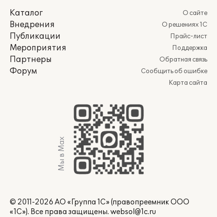
Каталог
О сайте
Внедрения
О решениях 1С
Публикации
Прайс-лист
Мероприятия
Поддержка
Партнеры
Обратная связь
Форум
Сообщить об ошибке
Карта сайта
Мы в Max
© 2011-2026 АО «Группа 1С» (правопреемник ООО
«1С»). Все права защищены.
websol@1c.ru