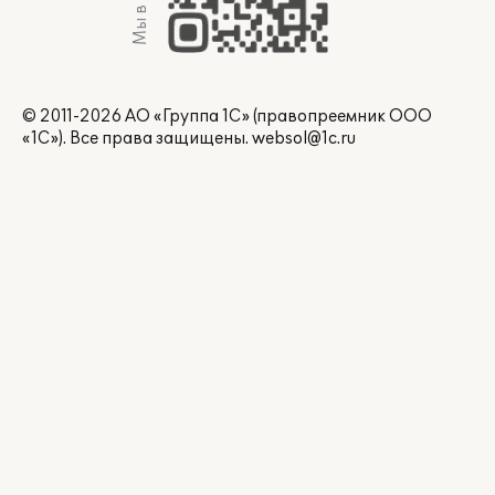
Мы в Max
© 2011-2026 АО «Группа 1С» (правопреемник ООО
«1С»). Все права защищены.
websol@1c.ru