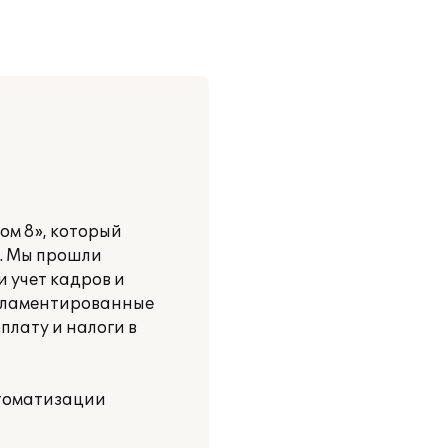
м 8», который
и. Мы прошли
и учет кадров и
егламентированные
плату и налоги в
втоматизации