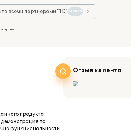
та всеми партнерами "1С"
147043
 задача
Отзыв клиента
данного продукта
 демонстрация по
точно функциональности