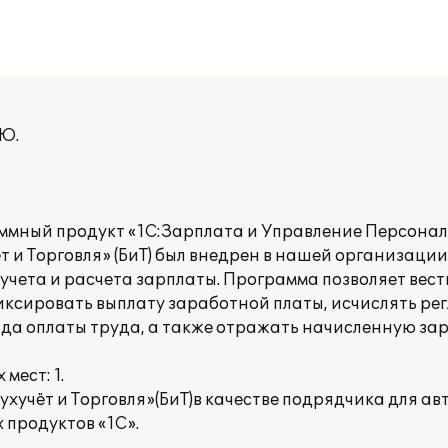
.Ю.
мный продукт «1С:Зарплата и Управление Персонало
т и Торговля» (БиТ) был внедрен в нашей организаци
учета и расчета зарплаты. Программа позволяет вест
фиксировать выплату заработной платы, исчислять р
да оплаты труда, а также отражать начисленную зар
мест: 1.
хучёт и Торговля»(БиТ)в качестве подрядчика для а
 продуктов «1С».