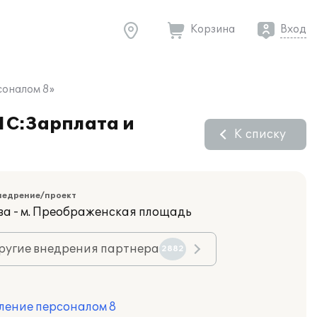
Корзина
Вход
соналом 8»
1С:Зарплата и
К списку
недрение/проект
ва - м. Преображенская площадь
ругие внедрения партнера
2882
ление персоналом 8