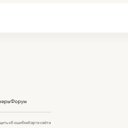
неры
Форум
ить об ошибке
Карта сайта