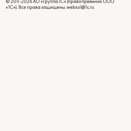
© 2011-2026 АО «Группа 1С» (правопреемник ООО
«1С»). Все права защищены.
websol@1c.ru