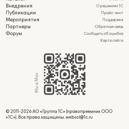
Внедрения
О решениях 1С
Публикации
Прайс-лист
Мероприятия
Поддержка
Партнеры
Обратная связь
Форум
Сообщить об ошибке
Карта сайта
Мы в Max
© 2011-2026 АО «Группа 1С» (правопреемник ООО
«1С»). Все права защищены.
websol@1c.ru