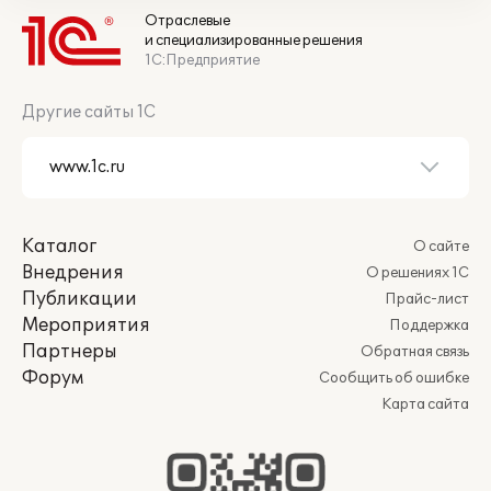
Отраслевые
и специализированные решения
1С:Предприятие
Другие сайты 1С
Каталог
О сайте
Внедрения
О решениях 1С
Публикации
Прайс-лист
Мероприятия
Поддержка
Партнеры
Обратная связь
Форум
Сообщить об ошибке
Карта сайта