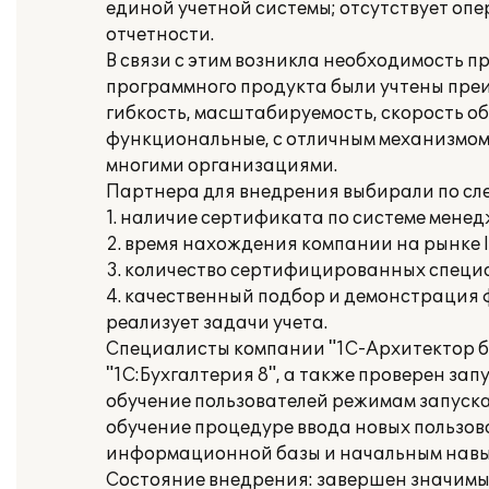
единой учетной системы; отсутствует оп
отчетности.
В связи с этим возникла необходимость п
программного продукта были учтены пре
гибкость, масштабируемость, скорость о
функциональные, с отличным механизмом 
многими организациями.
Партнера для внедрения выбирали по с
1. наличие сертификата по системе менед
2. время нахождения компании на рынке IT
3. количество сертифицированных специа
4. качественный подбор и демонстрация
реализует задачи учета.
Специалисты компании "1С-Архитектор б
"1C:Бухгалтерия 8", а также проверен за
обучение пользователей режимам запуск
обучение процедуре ввода новых пользо
информационной базы и начальным навык
Состояние внедрения: завершен значимый 