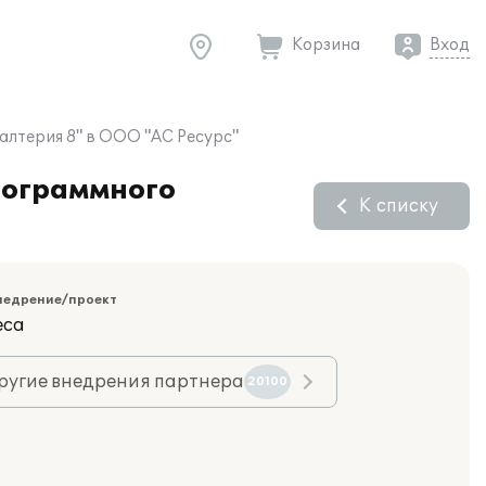
Корзина
Вход
алтерия 8" в ООО "АС Ресурс"
рограммного
К списку
недрение/проект
еса
ругие внедрения партнера
20100