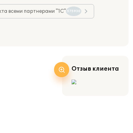
та всеми партнерами "1С"
575930
Отзыв клиента