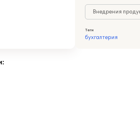
Внедрения продук
Теги
бухгалтерия
и: