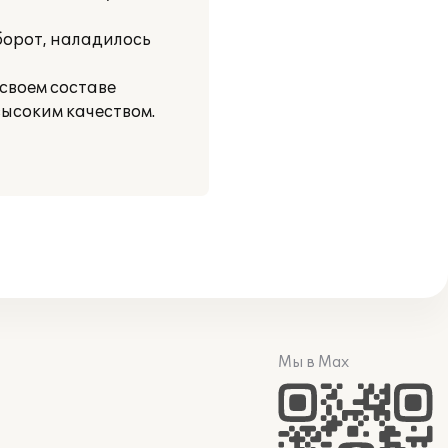
борот, наладилось
своем составе
ысоким качеством.
Мы в Max