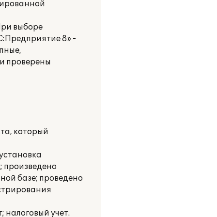
нтированной
При выборе
:Предприятие 8» -
пные,
 и проверены
та, который
 установка
х; произведено
ной базе; проведено
истрирования
; налоговый учет.