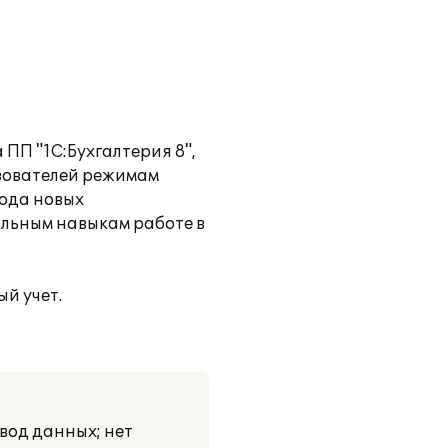
ПП "1С:Бухгалтерия 8",
ьзователей режимам
вода новых
льным навыкам работе в
й учет.
вод данных; нет