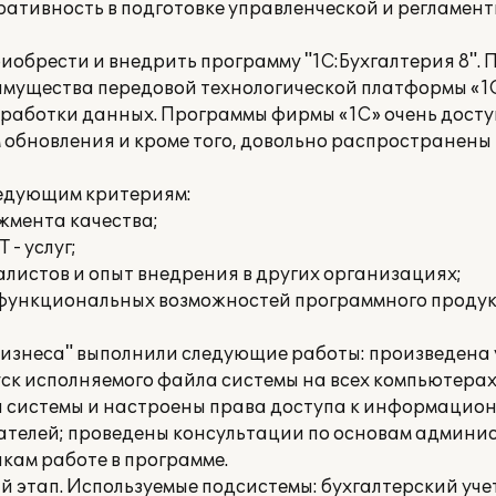
еративность в подготовке управленческой и регламе
риобрести и внедрить программу "1C:Бухгалтерия 8". 
имущества передовой технологической платформы «1С
бработки данных. Программы фирмы «1С» очень досту
обновления и кроме того, довольно распространены
ледующим критериям:
жмента качества;
 - услуг;
листов и опыт внедрения в других организациях;
 функциональных возможностей программного продук
изнеса" выполнили следующие работы: произведена
пуск исполняемого файла системы на всех компьютера
а системы и настроены права доступа к информацион
вателей; проведены консультации по основам админ
ам работе в программе.
этап. Используемые подсистемы: бухгалтерский учет