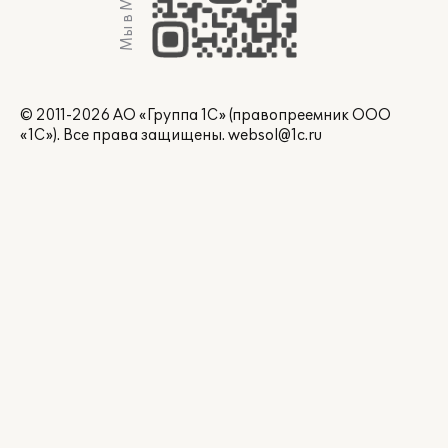
Мы в Max
© 2011-2026 АО «Группа 1С» (правопреемник ООО
«1С»). Все права защищены.
websol@1c.ru