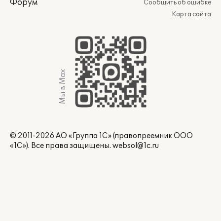
Форум
Сообщить об ошибке
Карта сайта
Мы в Max
© 2011-2026 АО «Группа 1С» (правопреемник ООО
«1С»). Все права защищены.
websol@1c.ru