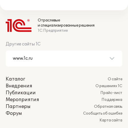
Отраслевые
и специализированные решения
1С:Предприятие
Другие сайты 1С
Каталог
О сайте
Внедрения
О решениях 1С
Публикации
Прайс-лист
Мероприятия
Поддержка
Партнеры
Обратная связь
Форум
Сообщить об ошибке
Карта сайта