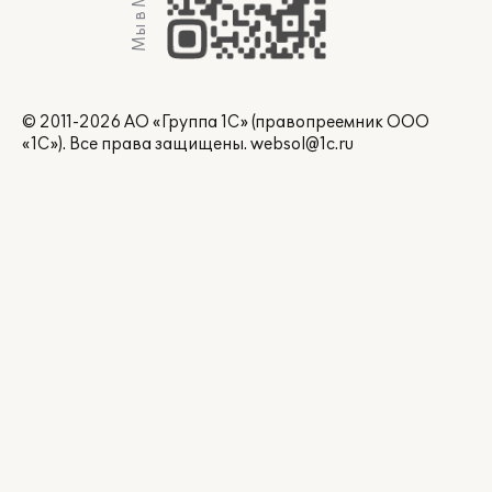
Мы в Max
© 2011-2026 АО «Группа 1С» (правопреемник ООО
«1С»). Все права защищены.
websol@1c.ru