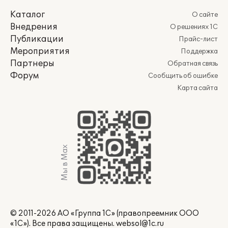
Каталог
О сайте
Внедрения
О решениях 1С
Публикации
Прайс-лист
Мероприятия
Поддержка
Партнеры
Обратная связь
Форум
Сообщить об ошибке
Карта сайта
Мы в Max
© 2011-2026 АО «Группа 1С» (правопреемник ООО
«1С»). Все права защищены.
websol@1c.ru