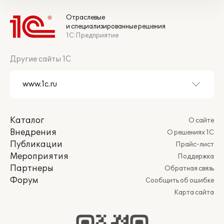
Отраслевые
и специализированные решения
1С:Предприятие
Другие сайты 1С
Каталог
О сайте
Внедрения
О решениях 1С
Публикации
Прайс-лист
Мероприятия
Поддержка
Партнеры
Обратная связь
Форум
Сообщить об ошибке
Карта сайта